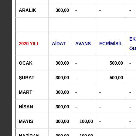
ARALIK
300,00
-
-
-
EK
2020 YILI
AİDAT
AVANS
ECRİMİSİL
Ö
OCAK
300,00
-
500,00
-
ŞUBAT
300,00
-
500,00
-
MART
300,00
-
-
-
NİSAN
300,00
-
-
-
MAYIS
300,00
100,00
-
-
HAZİRAN
300,00
100,00
-
-