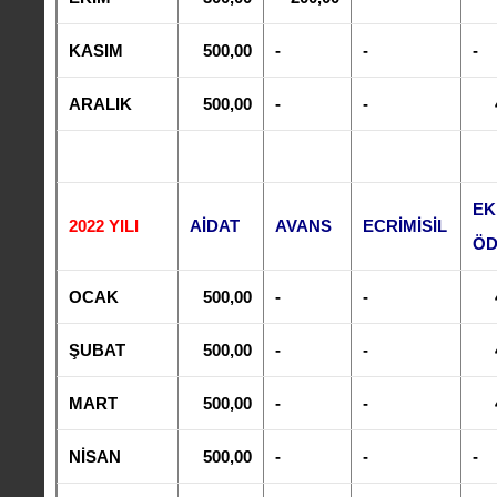
KASIM
500,00
-
-
-
ARALIK
500,00
-
-
EK
2022 YILI
AİDAT
AVANS
ECRİMİSİL
Ö
OCAK
500,00
-
-
ŞUBAT
500,00
-
-
MART
500,00
-
-
NİSAN
500,00
-
-
-