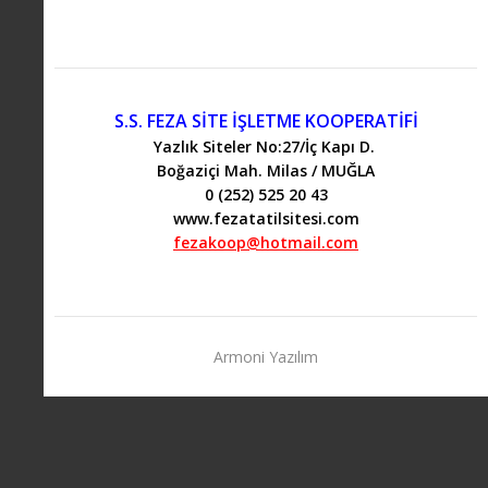
S.S. FEZA SİTE İŞLETME KOOPERATİFİ
Yazlık Siteler No:27/İç Kapı D.
Boğaziçi Mah. Milas / MUĞLA
0 (252) 525 20 43
www.fezatatilsitesi.com
fezakoop@hotmail.com
Armoni Yazılım